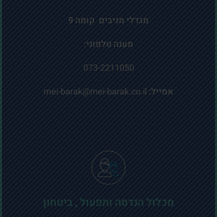
מגדלי מניבים קומה 9
מענה טלפוני:
073-2211050
אמייל:
mei-barak@mei-barak.co.il
מכלול הנדסה ותפעול , ביטחון