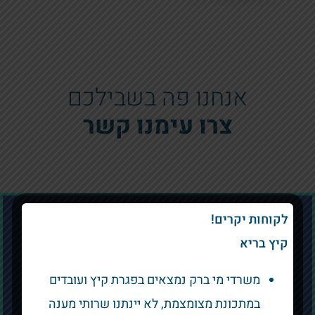
אנחנו פה בשבילכם
צרו עימנו קשר
לקוחות יקרים!
קיץ בריא
"מי ברק" תאגיד המים והביוב של בני
ברק, רחוב ז’בוטינסקי 168 ב"ב מיקוד
משרדי מי ברק נמצאים בפגרת קיץ ועובדים
5136004
במתכונת מצומצמת, לא יינתנו שרותי מענה