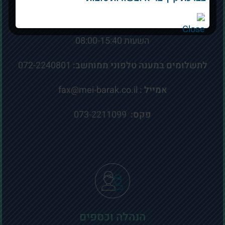
ימים א’ וג’ בין השעות 08:00-19:00 ימים ב’, ד’, ה’ בין
השעות 08:00-15:40
לתשלומים במענה טלפוני ממוחשב:
072-2240801
אמייל :
fax@mei-barak.co.il
פקס:
073-2211099
הנהלה וכספים