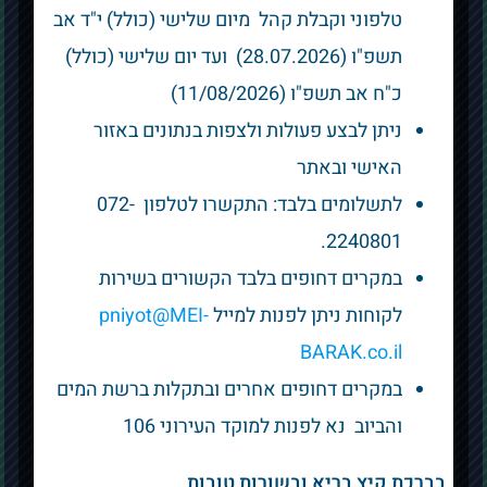
טלפוני וקבלת קהל מיום שלישי (כולל) י"ד אב
תשפ"ו (28.07.2026) ועד יום שלישי (כולל)
כ"ח אב תשפ"ו (11/08/2026)
ניתן לבצע פעולות ולצפות בנתונים באזור
מחלקת שרות לקוחות
האישי ובאתר
וגביה
לתשלומים בלבד: התקשרו לטלפון 072-
2240801.
מגדלי מניבים קומה 5
במקרים דחופים בלבד הקשורים בשירות
קבלת קהל:
לקוחות ניתן לפנות למייל
pniyot@MEI-
ימים א’-ה’ בין השעות 08:00-14:00
BARAK.co.il
ימים א’ וג’ גם בין השעות 15:30-18:00
במקרים דחופים אחרים ובתקלות ברשת המים
והביוב נא לפנות למוקד העירוני 106
מענה טלפוני:
בברכת קיץ בריא ובשורות טובות
1800-071-200 -מספר חינם-