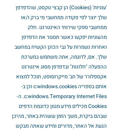
'עוגיות' (Cookies) הן קבצי טקסט, שהדפדפן
שלך יוצר לפי פקודה ממחשבי מי ברק ו/או
ממחשבי ספקי שירותי האינטרנט. חלק
מהעוגיות יפקעו כאשר תסגור את הדפדפן
ואחרות נשמרות על גבי הכונן הקשיח במחשב
שלך. אם, לדוגמה, אתה משתמש במערכת
ההפעלה "חלונות" ובדפדפן מסוג אינטרנט
אקספלורר של חב' מייקרוסופט, תוכל למצוא
אותם בספריה c:windows.cookies וכן ב-
c:windows.Temporary Internet Files. ה-
Cookies מכילים מידע מגוון כדוגמת הדפים
שבהם ביקרת, משך הזמן ששהית באתר, מהיכן
הגעת אל האתר, מדורים ומידע שאתה מבקש